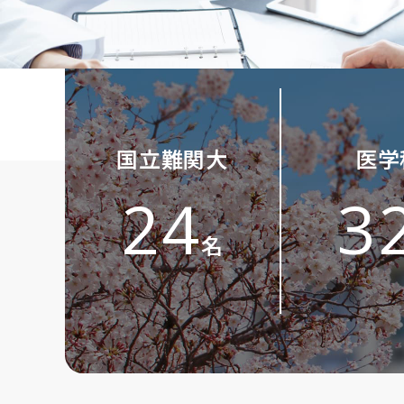
国立難関大
医学
24
3
名