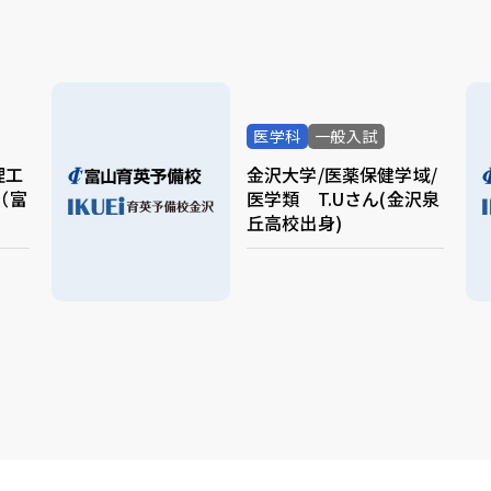
医学科
一般入試
理工
金沢大学/医薬保健学域/
（富
医学類 T.Uさん(金沢泉
丘高校出身)