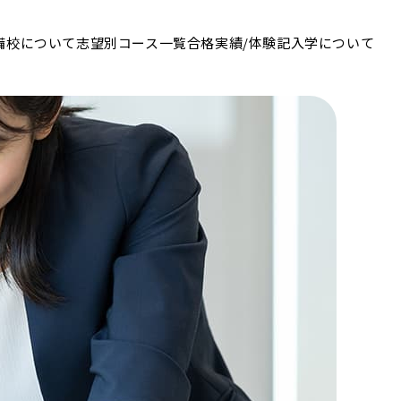
備校について
志望別コース一覧
合格実績/体験記
入学について