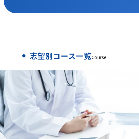
志望別コース一覧
Course
合格実績/体験記
Achievements