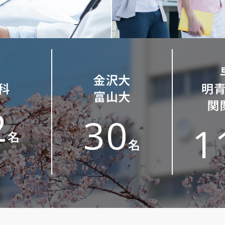
金沢大
科
明
富山大
関
2
30
1
名
名