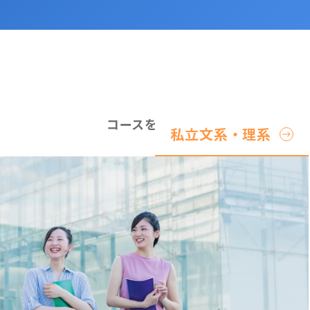
07
23
64
求
コースを全て見てみる
私立文系・理系
国公立理系