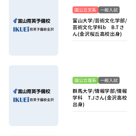
国公立文系
一般入試
富山大学/芸術文化学部/
07
07
芸術文化学科b B.Tさ
43
23
ん(金沢桜丘高校出身)
23
64
求
国公立理系
一般入試
群馬大学/情報学部/情報
学科 T.Jさん(金沢高校
出身)