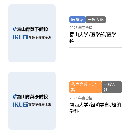
医療系
一般入試
2025年度合格
富山大学/医学部/医学
科
私立文系・理
一般入
系
試
2025年度合格
関西大学/経済学部/経済
学科