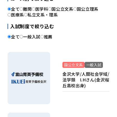
全て
難関
医学科
国公立文系
国公立理系
医療系
私立文系・理系
入試制度で絞り込む
全て
一般入試
推薦
国公立文系
一般入試
金沢大学/人間社会学域/
法学類 I.Hさん(金沢桜
丘高校出身)